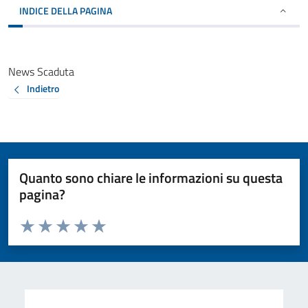
INDICE DELLA PAGINA
News Scaduta
Indietro
Quanto sono chiare le informazioni su questa
pagina?
Valuta da 1 a 5 stelle la pagina
Valuta 1 stelle su 5
Valuta 2 stelle su 5
Valuta 3 stelle su 5
Valuta 4 stelle su 5
Valuta 5 stelle su 5