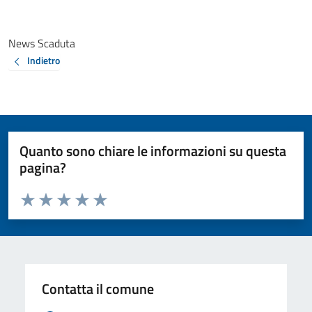
News Scaduta
Indietro
Quanto sono chiare le informazioni su questa
pagina?
Valuta da 1 a 5 stelle la pagina
Valuta 1 stelle su 5
Valuta 2 stelle su 5
Valuta 3 stelle su 5
Valuta 4 stelle su 5
Valuta 5 stelle su 5
Contatta il comune