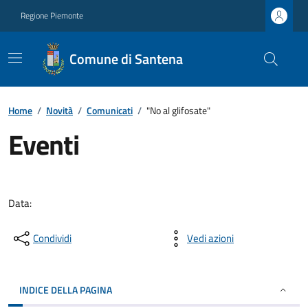
Regione Piemonte
Comune di Santena
Home
/
Novità
/
Comunicati
/
"No al glifosate"
Eventi
Data:
Condividi
Vedi azioni
INDICE DELLA PAGINA