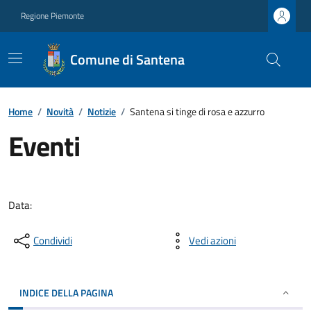
Regione Piemonte
Comune di Santena
Home
/
Novità
/
Notizie
/
Santena si tinge di rosa e azzurro
Eventi
Data:
Condividi
Vedi azioni
INDICE DELLA PAGINA