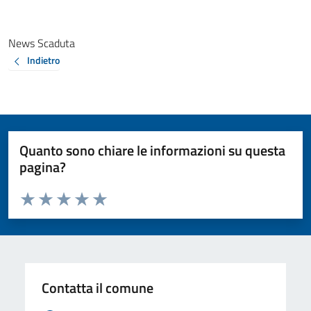
News Scaduta
Indietro
Quanto sono chiare le informazioni su questa
pagina?
Valuta da 1 a 5 stelle la pagina
Valuta 1 stelle su 5
Valuta 2 stelle su 5
Valuta 3 stelle su 5
Valuta 4 stelle su 5
Valuta 5 stelle su 5
Contatta il comune