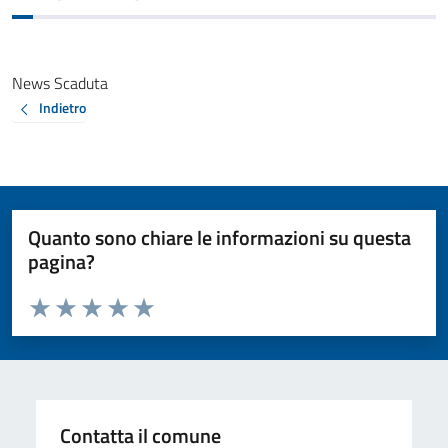
News Scaduta
Indietro
Quanto sono chiare le informazioni su questa
pagina?
Valuta da 1 a 5 stelle la pagina
Valuta 1 stelle su 5
Valuta 2 stelle su 5
Valuta 3 stelle su 5
Valuta 4 stelle su 5
Valuta 5 stelle su 5
Contatta il comune