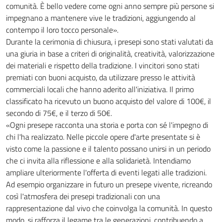
comunità. È bello vedere come ogni anno sempre più persone si
impegnano a mantenere vive le tradizioni, aggiungendo al
contempo il loro tocco personale».
Durante la cerimonia di chiusura, i presepi sono stati valutati da
una giuria in base a criteri di originalità, creatività, valorizzazione
dei materiali e rispetto della tradizione. I vincitori sono stati
premiati con buoni acquisto, da utilizzare presso le attività
commerciali locali che hanno aderito all'iniziativa. Il primo
classificato ha ricevuto un buono acquisto del valore di 100€, il
secondo di 75€, e il terzo di 50€.
«Ogni presepe racconta una storia e porta con sé l'impegno di
chi l'ha realizzato. Nelle piccole opere d'arte presentate si è
visto come la passione e il talento possano unirsi in un periodo
che ci invita alla riflessione e alla solidarietà. Intendiamo
ampliare ulteriormente l'offerta di eventi legati alle tradizioni.
Ad esempio organizzare in futuro un presepe vivente, ricreando
così l'atmosfera dei presepi tradizionali con una
rappresentazione dal vivo che coinvolga la comunità. In questo
modo, si rafforza il legame tra le generazioni, contribuendo a