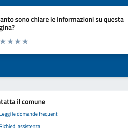
anto sono chiare le informazioni su questa
gina?
a da 1 a 5 stelle la pagina
ta 1 stelle su 5
Valuta 2 stelle su 5
Valuta 3 stelle su 5
Valuta 4 stelle su 5
Valuta 5 stelle su 5
tatta il comune
Leggi le domande frequenti
Richiedi assistenza