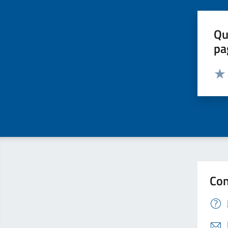
Qu
pa
Valut
Valu
Con