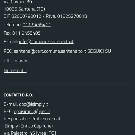
Via Cavour, 39
10026 Santena (TO)
C.F. 82000790012 - P.Iva: 01825270018
Telefono:
011 9455411
Fax: 011 9455405
E-mail:
PEC:
SEGUICI SU
Uffici e orari
Numeri utili
CONTATTI D.P.O.
E-mail:
PEC:
Responsabile Protezione dati
iSimply (Enrico Capirone)
Via Palestro, 45 Ivrea [TO]