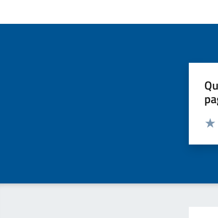
Qu
pa
Valut
Valu