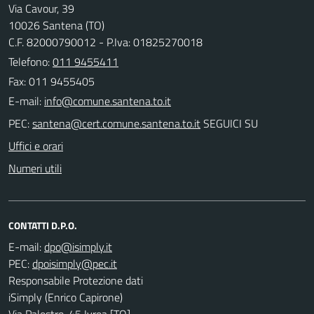
Via Cavour, 39
10026 Santena (TO)
C.F. 82000790012 - P.Iva: 01825270018
Telefono:
011 9455411
Fax: 011 9455405
E-mail:
PEC:
SEGUICI SU
Uffici e orari
Numeri utili
CONTATTI D.P.O.
E-mail:
PEC:
Responsabile Protezione dati
iSimply (Enrico Capirone)
Via Palestro, 45 Ivrea [TO]