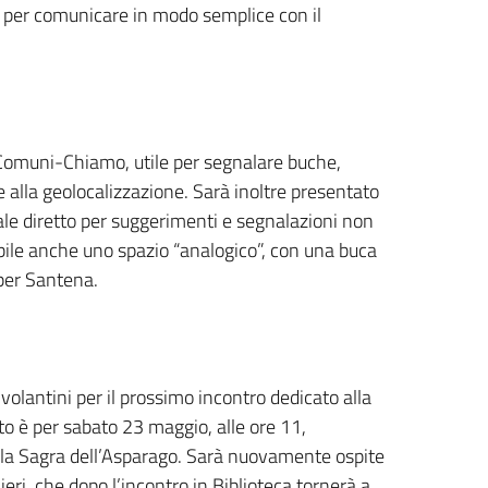
i per comunicare in modo semplice con il
p Comuni-Chiamo, utile per segnalare buche,
zie alla geolocalizzazione. Sarà inoltre presentato
 diretto per suggerimenti e segnalazioni non
ibile anche uno spazio “analogico”, con una buca
 per Santena.
volantini per il prossimo incontro dedicato alla
to è per sabato 23 maggio, alle ore 11,
te la Sagra dell’Asparago. Sarà nuovamente ospite
ri, che dopo l’incontro in Biblioteca tornerà a