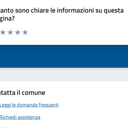
anto sono chiare le informazioni su questa
gina?
a da 1 a 5 stelle la pagina
ta 1 stelle su 5
Valuta 2 stelle su 5
Valuta 3 stelle su 5
Valuta 4 stelle su 5
Valuta 5 stelle su 5
tatta il comune
Leggi le domande frequenti
Richiedi assistenza