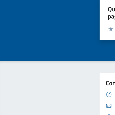
Qu
pa
Valut
Valu
Con