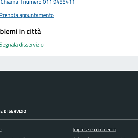
Chiama il numero 011 9455411
Prenota appuntamento
blemi in città
Segnala disservizio
E DI SERVIZIO
e
Imprese e commercio