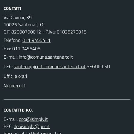
CONTATTI
Via Cavour, 39
10026 Santena (TO)
C.F. 82000790012 - P.Iva: 01825270018
Telefono:
011 9455411
Fax: 011 9455405
E-mail:
PEC:
SEGUICI SU
Uffici e orari
Numeri utili
CONTATTI D.P.O.
E-mail:
PEC:
Responsabile Protezione dati