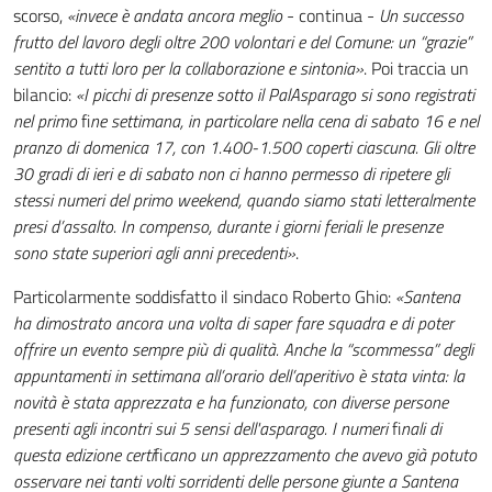
scorso,
«invece è andata ancora meglio
- continua -
Un successo
frutto del lavoro degli oltre 200 volontari e del Comune: un “grazie”
sentito a tutti loro per la collaborazione e sintonia»
. Poi traccia un
bilancio:
«I picchi di presenze sotto il PalAsparago si sono registrati
nel primo
fi
ne settimana, in particolare nella cena di sabato 16 e nel
pranzo di domenica 17, con 1.400-1.500 coperti ciascuna. Gli oltre
30 gradi di ieri e di sabato non ci hanno permesso di ripetere gli
stessi numeri del primo weekend, quando siamo stati letteralmente
presi d’assalto. In compenso, durante i giorni feriali le presenze
sono state superiori agli anni precedenti»
.
Particolarmente soddisfatto il sindaco Roberto Ghio:
«Santena
ha dimostrato ancora una volta di saper fare squadra e di poter
offrire un evento sempre più di qualità. Anche la “scommessa” degli
appuntamenti in settimana all’orario dell’aperitivo è stata vinta: la
novità è stata apprezzata e ha funzionato, con diverse persone
presenti agli incontri sui 5 sensi dell'asparago. I numeri
fi
nali di
questa edizione certi
fi
cano un apprezzamento che avevo già potuto
osservare nei tanti volti sorridenti delle persone giunte a Santena