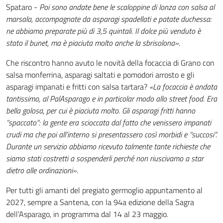
Spataro -
Poi sono andate bene le scaloppine di lonza con salsa al
marsala, accompagnate da asparagi spadellati e patate duchessa:
ne abbiamo preparate più di 3,5 quintali. Il dolce più venduto è
stato il bunet, ma è piaciuta molto anche la sbrisolona»
.
Che riscontro hanno avuto le novità della focaccia di Grano con
salsa monferrina, asparagi saltati e pomodori arrosto e gli
asparagi impanati e fritti con salsa tartara?
«La focaccia è andata
tantissimo, al PalAsparago e in particolar modo allo street food. Era
bella golosa, per cui è piaciuta molto. Gli asparagi fritti hanno
“spaccato”: la gente era scioccata dal fatto che venissero impanati
crudi ma che poi all’interno si presentassero così morbidi e “succosi”.
Durante un servizio abbiamo ricevuto talmente tante richieste che
siamo stati costretti a sospenderli perché non riuscivamo a star
dietro alle ordinazioni»
.
Per tutti gli amanti del pregiato germoglio appuntamento al
2027, sempre a Santena, con la 94
a
edizione della Sagra
dell’Asparago, in programma dal 14 al 23 maggio.