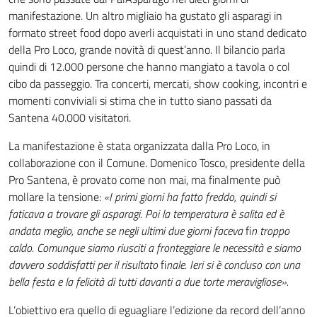
manifestazione. Un altro migliaio ha gustato gli asparagi in
formato street food dopo averli acquistati in uno stand dedicato
della Pro Loco, grande novità di quest’anno. Il bilancio parla
quindi di 12.000 persone che hanno mangiato a tavola o col
cibo da passeggio. Tra concerti, mercati, show cooking, incontri e
momenti conviviali si stima che in tutto siano passati da
Santena 40.000 visitatori.
La manifestazione è stata organizzata dalla Pro Loco, in
collaborazione con il Comune. Domenico Tosco, presidente della
Pro Santena, è provato come non mai, ma finalmente può
mollare la tensione:
«I primi giorni ha fatto freddo, quindi
si
faticava a trovare gli asparagi. Poi la temperatura è salita ed è
andata meglio, anche se negli ultimi due giorni faceva
fi
n troppo
caldo. Comunque siamo riusciti a fronteggiare le necessità e siamo
davvero soddisfatti per il risultato
fi
nale. Ieri si è concluso con una
bella festa e la felicità di tutti davanti a due torte meravigliose».
L’obiettivo era quello di eguagliare l’edizione da record dell’anno