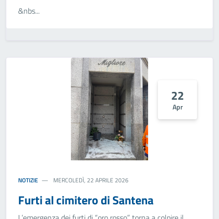
&nbs...
22
Apr
NOTIZIE
MERCOLEDÌ, 22 APRILE 2026
Furti al cimitero di Santena
L’emergenza dei furti di “oro rosso” torna a colpire il