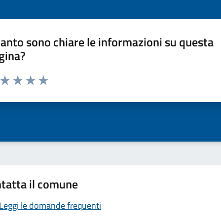
anto sono chiare le informazioni su questa
gina?
a da 1 a 5 stelle la pagina
ta 1 stelle su 5
Valuta 2 stelle su 5
Valuta 3 stelle su 5
Valuta 4 stelle su 5
Valuta 5 stelle su 5
tatta il comune
Leggi le domande frequenti