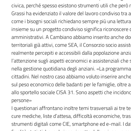
civica, perché spesso esistono strumenti utili che per
Grassi ha evidenziato il valore del lavoro condiviso tra 
come i bisogni sociali richiedano sempre più una lettu
insieme su un progetto condiviso significa riconoscere c
amministrativi. A Cambiano abbiamo inserito anche dom
territoriali già attivi, come SEA, il Consorzio socio assi
realmente percepiti e accessibili dalla popolazione anz
l’attenzione sugli aspetti economici e assistenziali che
nella gestione quotidiana degli anziani. «La programmazi
cittadini. Nel nostro caso abbiamo voluto inserire anche
sul peso economico delle badanti per le famiglie, oltre a
allo sportello sociale CISA 31. Sono aspetti che incidono
persone»
I questionari affrontano inoltre temi trasversali ai tre te
cure mediche, liste d’attesa, difficoltà economiche, trasp
strumenti digitali come CIE, smartphone ed e-mail. I da