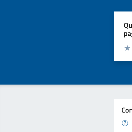
Qu
pa
Valut
Valu
Con