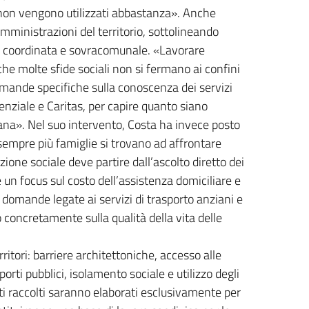
ò non vengono utilizzati abbastanza». Anche
amministrazioni del territorio, sottolineando
ra coordinata e sovracomunale. «Lavorare
he molte sfide sociali non si fermano ai confini
ande specifiche sulla conoscenza dei servizi
stenziale e Caritas, per capire quanto siano
iana». Nel suo intervento, Costa ha invece posto
 sempre più famiglie si trovano ad affrontare
one sociale deve partire dall’ascolto diretto dei
 un focus sul costo dell’assistenza domiciliare e
 domande legate ai servizi di trasporto anziani e
 concretamente sulla qualità della vita delle
rritori: barriere architettoniche, accesso alle
orti pubblici, isolamento sociale e utilizzo degli
ti raccolti saranno elaborati esclusivamente per