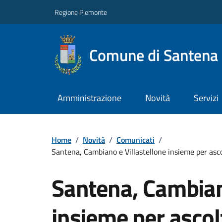
Regione Piemonte
Comune di Santena
Amministrazione
Novità
Servizi
Home
/
Novità
/
Comunicati
/
Santena, Cambiano e Villastellone insieme per ascol
Santena, Cambiano
insieme per ascolt