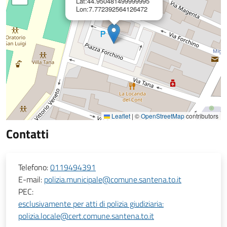
Lat:44.950481499999995
Lon:7.772392564126472
Leaflet
|
©
OpenStreetMap
contributors
Contatti
Telefono:
0119494391
E-mail:
polizia.municipale@comune.santena.to.it
PEC:
esclusivamente per atti di polizia giudiziaria:
polizia.locale@cert.comune.santena.to.it