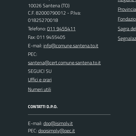
10026 Santena (TO)
Provincia
C.F. 82000790012 - P.Iva:
Fondazio
01825270018
Telefono:
011 9455411
Sagra de
Fax: 011 9455405
Segnalazi
E-mail:
PEC:
SEGUICI SU
Uffici e orari
Numeri utili
CONTATTI D.P.O.
E-mail:
PEC: