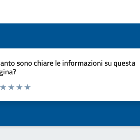
anto sono chiare le informazioni su questa
gina?
a da 1 a 5 stelle la pagina
ta 1 stelle su 5
Valuta 2 stelle su 5
Valuta 3 stelle su 5
Valuta 4 stelle su 5
Valuta 5 stelle su 5