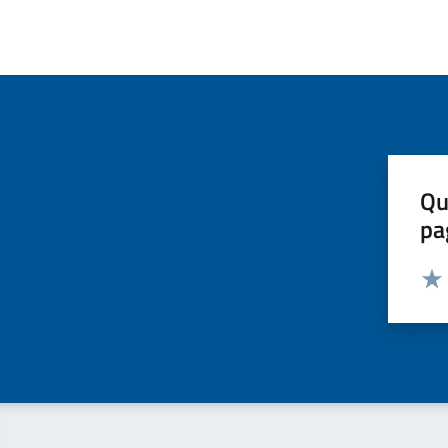
Qu
pa
Valut
Valu