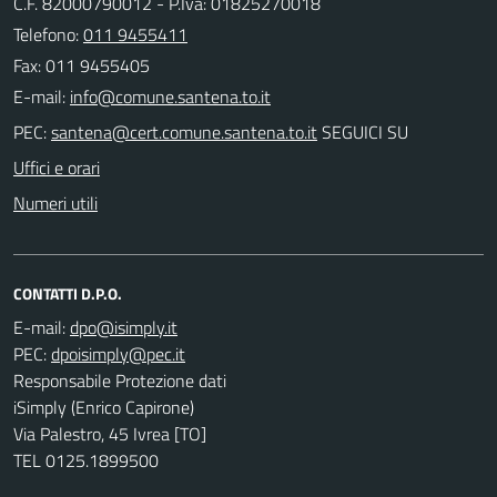
C.F. 82000790012 - P.Iva: 01825270018
Telefono:
011 9455411
Fax: 011 9455405
E-mail:
PEC:
SEGUICI SU
Uffici e orari
Numeri utili
CONTATTI D.P.O.
E-mail:
PEC:
Responsabile Protezione dati
iSimply (Enrico Capirone)
Via Palestro, 45 Ivrea [TO]
TEL 0125.1899500