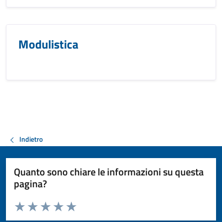
Modulistica
Indietro
Quanto sono chiare le informazioni su questa
pagina?
Valuta da 1 a 5 stelle la pagina
Valuta 1 stelle su 5
Valuta 2 stelle su 5
Valuta 3 stelle su 5
Valuta 4 stelle su 5
Valuta 5 stelle su 5