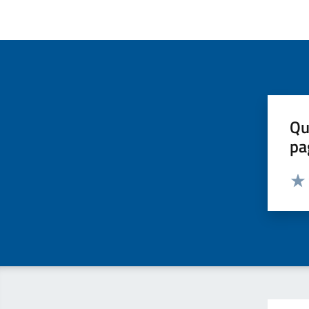
Qu
pa
Valut
Valu