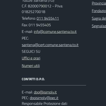
10026 Santena (TO)
Provincia
C.F. 82000790012 - P.Iva:
Fondazio
01825270018
Telefono:
011 9455411
Sagra de
Fax: 011 9455405
Segnalazi
E-mail:
PEC:
SEGUICI SU
Uffici e orari
Numeri utili
CONTATTI D.P.O.
E-mail:
PEC:
Responsabile Protezione dati