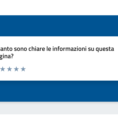
anto sono chiare le informazioni su questa
gina?
a da 1 a 5 stelle la pagina
ta 1 stelle su 5
Valuta 2 stelle su 5
Valuta 3 stelle su 5
Valuta 4 stelle su 5
Valuta 5 stelle su 5