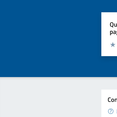
Qu
pa
Valut
Valu
Con