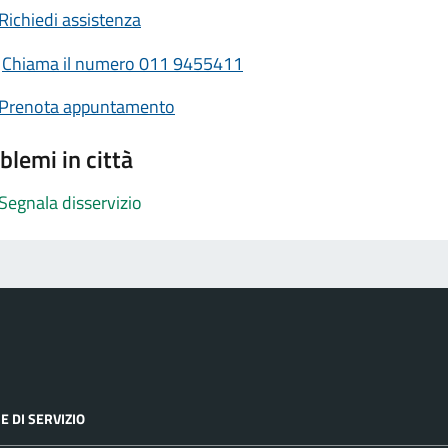
Richiedi assistenza
Chiama il numero 011 9455411
Prenota appuntamento
blemi in città
Segnala disservizio
E DI SERVIZIO