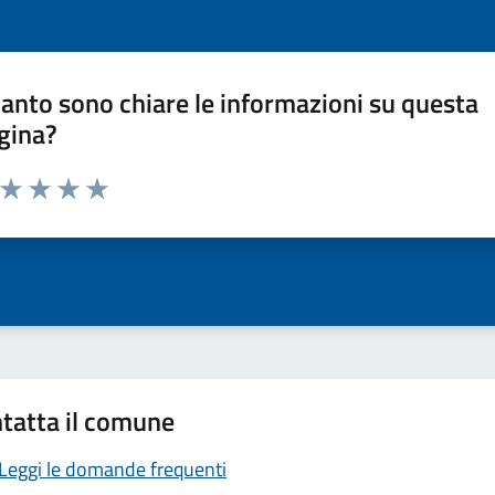
anto sono chiare le informazioni su questa
gina?
a da 1 a 5 stelle la pagina
ta 1 stelle su 5
Valuta 2 stelle su 5
Valuta 3 stelle su 5
Valuta 4 stelle su 5
Valuta 5 stelle su 5
tatta il comune
Leggi le domande frequenti